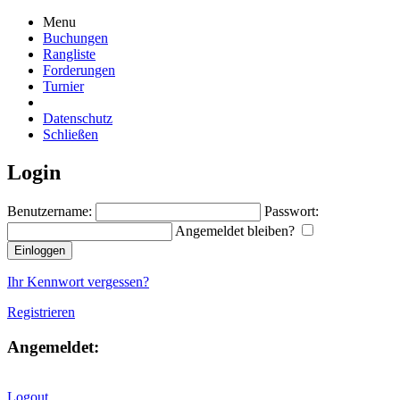
Menu
Buchungen
Rangliste
Forderungen
Turnier
Datenschutz
Schließen
Login
Benutzername:
Passwort:
Angemeldet bleiben?
Ihr Kennwort vergessen?
Registrieren
Angemeldet:
Logout